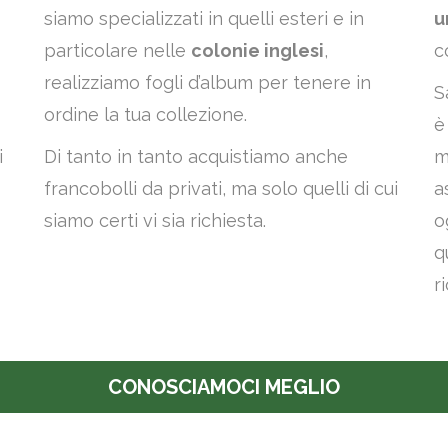
siamo specializzati in quelli esteri e in
u
particolare nelle
colonie inglesi
,
c
realizziamo fogli d’album per tenere in
S
ordine la tua collezione.
è
i
Di tanto in tanto acquistiamo anche
m
francobolli da privati, ma solo quelli di cui
a
siamo certi vi sia richiesta.
o
q
r
CONOSCIAMOCI MEGLIO