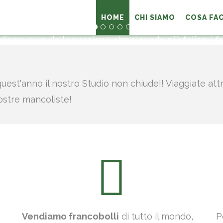
HOME
CHI SIAMO
COSA FA
ella passione che ti rende più fe
quest'anno il nostro Studio non chiude!! Viaggiate att
ostre mancoliste!
Vendiamo francobolli
di tutto il mondo,
P