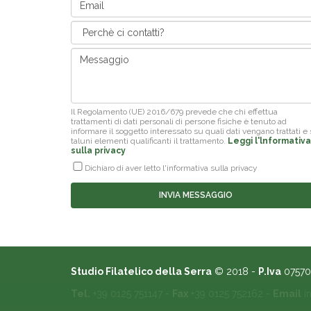
Il Regolamento (UE) 2016/679 prevede che chi effettua
trattamenti di dati personali di persone fisiche è tenuto ad
informare il soggetto interessato su quali dati vengano trattati e
taluni elementi qualificanti il trattamento.
Leggi l'lnformativa
sulla privacy
Dichiaro di aver letto l'informativa sulla privacy
Studio Filatelico della Serra
© 2018 -
P.Iva
075703
Tel.
+39 0125 751147 -
Fax
+39 0125 752162 -
Email
i