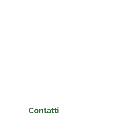
fficile arte di abitare
ine.
Contatti