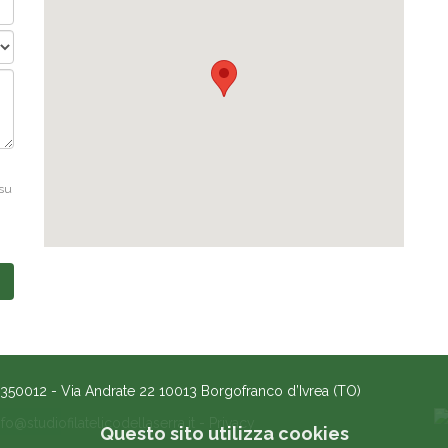
 su
50012 - Via Andrate 22 10013 Borgofranco d’Ivrea (TO)
nfo@studiofilatelicodellaserra.it
-
Privacy
Questo sito utilizza cookies